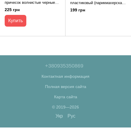
причесок волнистые черные
пластиковый (парикмахерская
Panshi Hair Pins 500 шт.
заколка для волос) З11025,
225 грн
199 грн
упаковка 5 шт Белая зебра
Купить
+380935350869
Контактная информация
Полная версия сайта
Карта сайта
© 2019—2026
Укр
Рус