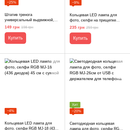
−25%
−9%
Штатив тренога
Кольцевая LED лампа для
универсальный выдвижной,
фото, селфи на прищепке
раскладной 210 см для
Professional Live Stream HSM-
149 грн
235 грн
198 грн
259 грн
кольцевых ламп,
52002
фотоаппаратов и освещения
Купить
Купить
Хит
−4%
−20%
Кольцевая LED лампа для
Светодиодная кольцевая
фото, селфи RGB MJ-18 (436
лампа для фото, селфи RGB