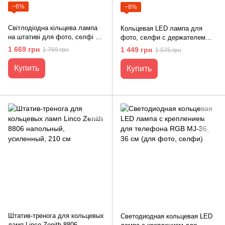
−6%
−8%
Світлодіодна кільцева лампа
Кольцевая LED лампа для
на штативі для фото, селфі з
фото, селфи с держателем
тримачем для телефону RL-14
для телефона RL-21 mini 54 см
1 669 грн
1 449 грн
1 769 грн
1 575 грн
36 см + пульт
+ штатив
Купить
Купить
Штатив-тренога для кольцевых
Светодиодная кольцевая LED
ламп Linco Zenith 8806