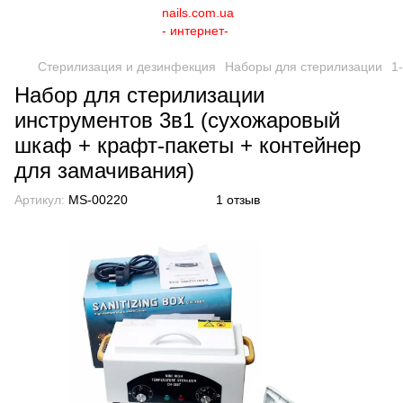
Стерилизация и дезинфекция
Наборы для стерилизации
1-
Набор для стерилизации
инструментов 3в1 (сухожаровый
шкаф + крафт-пакеты + контейнер
для замачивания)
Артикул:
MS-00220
1 отзыв