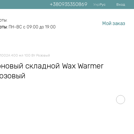
+380935350869
Укр
Рус
Вход
оты:
Мой заказ
оты:
ПН–ВС с 09:00 до 19:00
1002A 400 мл 100 Вт Розовый
оновый складной Wax Warmer
Розовый