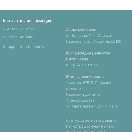
Контактная информация
+380935350869
Адрес магазина:
ул. Базовая, 14, г. Одесса,
Перезвонить вам?
Одесская обл., Украина, 65120
info@ameli-nails.com.ua
ФЛП Беседин Валентин
Витальевич
ИНН: 3401302535
Юридический адрес:
Украина, 67513, Одесская
область,
Одесский район, с.
Александровка,
ул. Набережная, дом 4, кв. 6
Статус: зарегистрировано
Регистрационный номер: