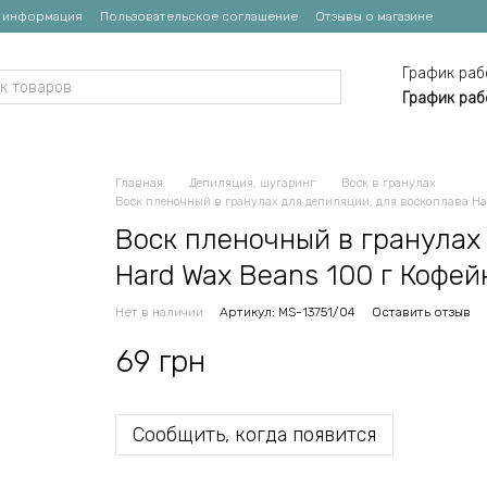
я информация
Пользовательское соглашение
Отзывы о магазине
График раб
График раб
Главная
Депиляция, шугаринг
Воск в гранулах
Воск пленочный в гранулах для депиляции, для воскоплава Ha
Воск пленочный в гранулах
Hard Wax Beans 100 г Кофе
Нет в наличии
Артикул: MS-13751/04
Оставить отзыв
69 грн
Сообщить, когда появится