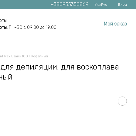
+380935350869
Укр
Рус
Вход
оты:
Мой заказ
оты:
ПН–ВС с 09:00 до 19:00
rd Wax Beans 100 г Кофейный
 для депиляции, для воскоплава
йный