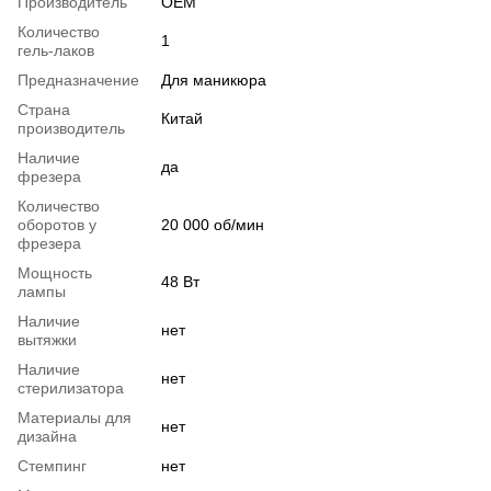
Производитель
OEM
Количество
1
гель-лаков
Предназначение
Для маникюра
Страна
Китай
производитель
Наличие
да
фрезера
Количество
оборотов у
20 000 об/мин
фрезера
Мощность
48 Вт
лампы
Наличие
нет
вытяжки
Наличие
нет
стерилизатора
Материалы для
нет
дизайна
Стемпинг
нет