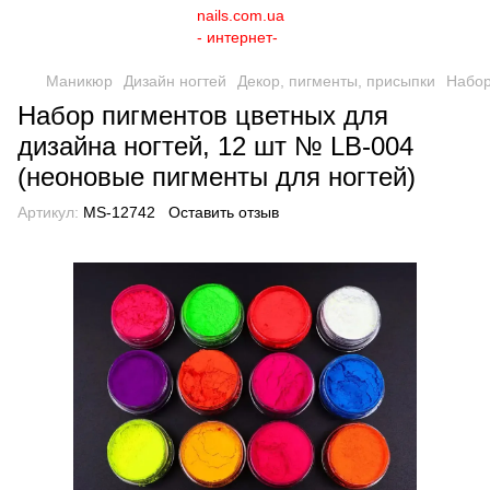
Маникюр
Дизайн ногтей
Декор, пигменты, присыпки
Набор
Набор пигментов цветных для
дизайна ногтей, 12 шт № LB-004
(неоновые пигменты для ногтей)
Артикул:
MS-12742
Оставить отзыв