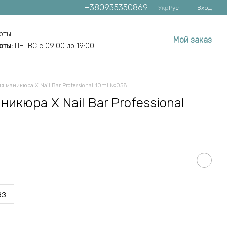
+380935350869
Укр
Рус
Вход
оты:
Мой заказ
оты:
ПН–ВС с 09:00 до 19:00
ля маникюра X Nail Bar Professional 10ml №058
никюра X Nail Bar Professional
аз