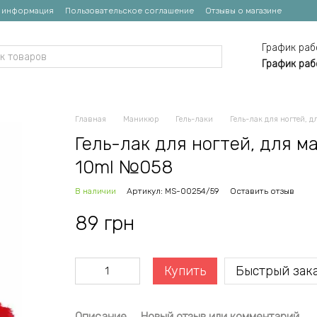
я информация
Пользовательское соглашение
Отзывы о магазине
График раб
График раб
Главная
Маникюр
Гель-лаки
Гель-лак для ногтей, д
Гель-лак для ногтей, для ма
10ml №058
В наличии
Артикул: MS-00254/59
Оставить отзыв
89 грн
Купить
Быстрый зак
Описание
Новый отзыв или комментарий