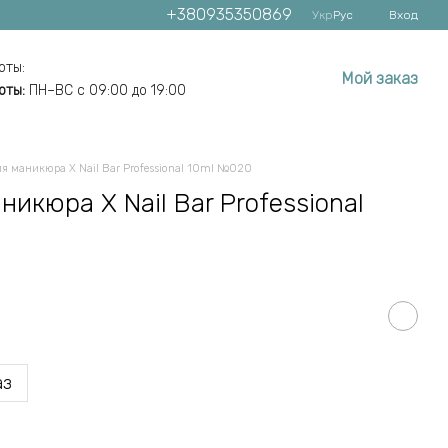
+380935350869
Укр
Рус
Вход
оты:
Мой заказ
оты:
ПН–ВС с 09:00 до 19:00
ля маникюра X Nail Bar Professional 10ml №020
никюра X Nail Bar Professional
аз