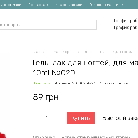
я информация
Пользовательское соглашение
Отзывы о магазине
График раб
График раб
Главная
Маникюр
Гель-лаки
Гель-лак для ногтей, д
Гель-лак для ногтей, для ма
10ml №020
В наличии
Артикул: MS-00254/21
Оставить отзыв
89 грн
Купить
Быстрый зак
Описание
Новый отзыв или комментарий