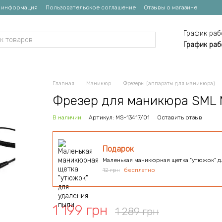
я информация
Пользовательское соглашение
Отзывы о магазине
График раб
График раб
Главная
Маникюр
Фрезеры (аппараты для маникюра)
Фрезер для маникюра SML 
В наличии
Артикул: MS-13417/01
Оставить отзыв
Подарок
Маленькая маникюрная щетка "утюжок" д
12 грн
бесплатно
1 199 грн
1 289 грн