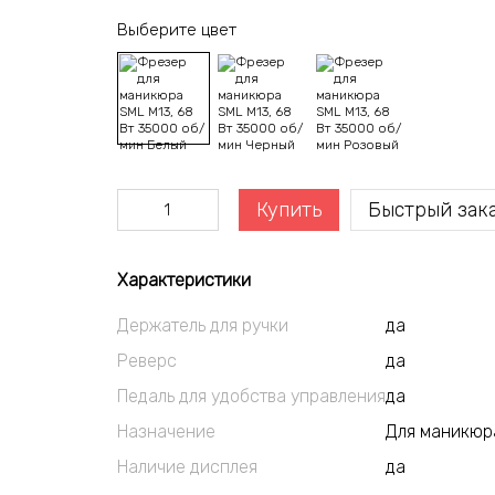
Выберите цвет
Купить
Быстрый зак
Характеристики
Держатель для ручки
да
Реверс
да
Педаль для удобства управления
да
Назначение
Для маникюр
Наличие дисплея
да