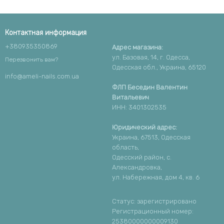
Контактная информация
+380935350869
Адрес магазина:
ул. Базовая, 14, г. Одесса,
Перезвонить вам?
Одесская обл., Украина, 65120
info@ameli-nails.com.ua
ФЛП Беседин Валентин
Витальевич
ИНН: 3401302535
Юридический адрес:
Украина, 67513, Одесская
область,
Одесский район, с.
Александровка,
ул. Набережная, дом 4, кв. 6
Статус: зарегистрировано
Регистрационный номер:
25380000000009130