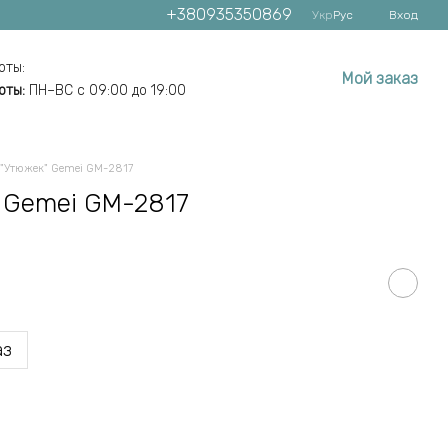
+380935350869
Укр
Рус
Вход
оты:
Мой заказ
оты:
ПН–ВС с 09:00 до 19:00
 "Утюжек" Gemei GM-2817
 Gemei GM-2817
аз