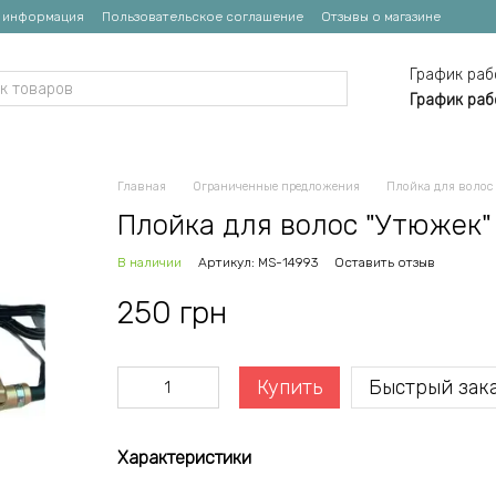
я информация
Пользовательское соглашение
Отзывы о магазине
График раб
График раб
Главная
Ограниченные предложения
Плойка для волос
Плойка для волос "Утюжек"
В наличии
Артикул: MS-14993
Оставить отзыв
250 грн
Купить
Быстрый зак
Характеристики