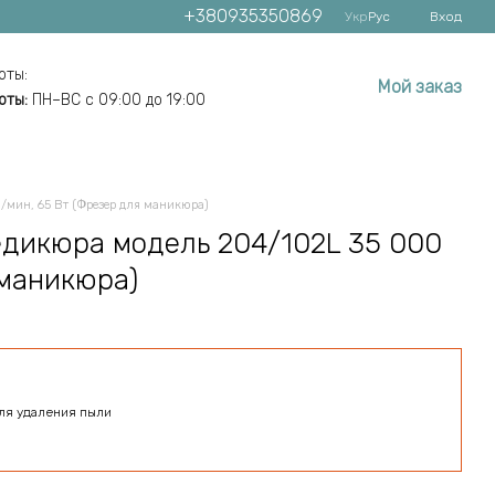
+380935350869
Укр
Рус
Вход
оты:
Мой заказ
оты:
ПН–ВС с 09:00 до 19:00
мин, 65 Вт (Фрезер для маникюра)
едикюра модель 204/102L 35 000
 маникюра)
ля удаления пыли