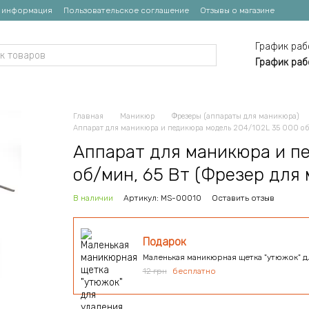
я информация
Пользовательское соглашение
Отзывы о магазине
График раб
График раб
Главная
Маникюр
Фрезеры (аппараты для маникюра)
Аппарат для маникюра и педикюра модель 204/102L 35 000 об/
Аппарат для маникюра и п
об/мин, 65 Вт (Фрезер для
В наличии
Артикул: MS-00010
Оставить отзыв
Подарок
Маленькая маникюрная щетка "утюжок" д
12 грн
бесплатно