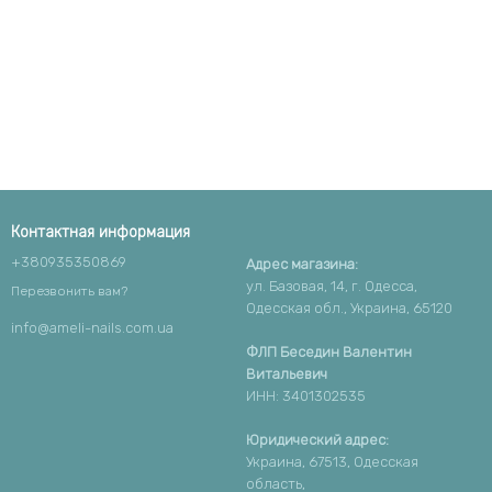
Контактная информация
+380935350869
Адрес магазина:
ул. Базовая, 14, г. Одесса,
Перезвонить вам?
Одесская обл., Украина, 65120
info@ameli-nails.com.ua
ФЛП Беседин Валентин
Витальевич
ИНН: 3401302535
Юридический адрес:
Украина, 67513, Одесская
область,