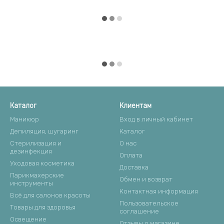
Каталог
Клиентам
Маникюр
Вход в личный кабинет
Депиляция, шугаринг
Каталог
Стерилизация и
О нас
дезинфекция
Оплата
Уходовая косметика
Доставка
Парикмахерские
Обмен и возврат
инструменты
Контактная информация
Всё для салонов красоты
Пользовательское
Товары для здоровья
соглашение
Освещение
Отзывы о магазине