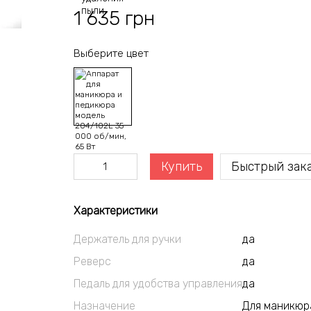
1 635 грн
Выберите цвет
Купить
Быстрый зак
Характеристики
Держатель для ручки
да
Реверс
да
Педаль для удобства управления
да
Назначение
Для маникюр