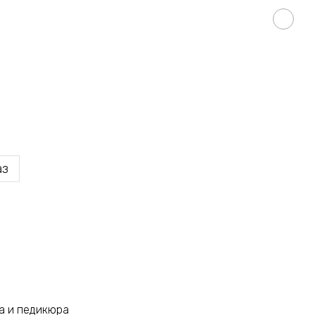
аз
а и педикюра