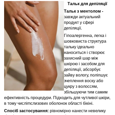
Тальк для депіляції
Тальк з ментолом -
завжди актуальний
продукт у сфері
депіляції.
Гіпоалергенна, легка і
шовковиста структура
тальку ідеально
наноситься і створює
захисний шар між
шкірою і засобом для
депіляції, абсорбує
зайву вологу, поліпшує
зчеплення воску або
цукру з волоссям,
збільшуючи тим самим
ефективність процедури. Підходить для чутливої шкіри,
в тому числіmслизових оболонок області бікіні.
Спосіб застосування:
рівномірно нанести невелику