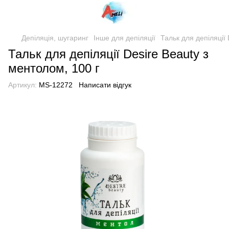
Депіляція, шугаринг
Інше для депіляції
Тальк для депіляції 
Тальк для депіляції Desire Beauty з
ментолом, 100 г
Артикул:
MS-12272
Написати відгук