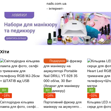
Хіти
Подарунок
Хіт
Хіт
Хіт
−18%
−14%
−33%
Світлодіодна кільцева
Портативний фрезер для
Кільцева LED 
лампа для фото, селфі з
манікюру на акумуляторі
серце для фото