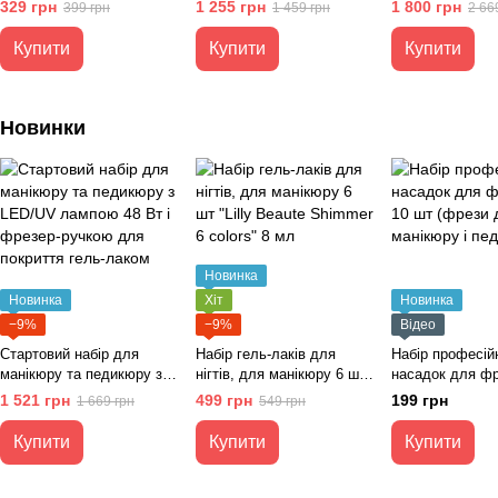
тримачем для телефону
Portable Nail DRILL YT-928
Heart Led RGB 
329 грн
1 255 грн
1 800 грн
399 грн
1 459 грн
2 66
RGB MJ-26см + ШТАТІВ
35 000 об/хв, 30 Ват
тримачем для
від USB
(Апарат для манікюру та
телефону+Штат
Купити
Купити
Купити
педикюру)
метри
Новинки
Новинка
Новинка
Хіт
Новинка
−9%
−9%
Відео
Стартовий набір для
Набір гель-лаків для
Набір професій
манікюру та педикюру з
нігтів, для манікюру 6 шт
насадок для фр
LED/UV лампою 48 Вт і
"Lilly Beaute Shimmer 6
шт (фрези для 
1 521 грн
499 грн
199 грн
1 669 грн
549 грн
фрезер-ручкою для
colors" 8 мл
педикюру)
покриття гель-лаком
Купити
Купити
Купити