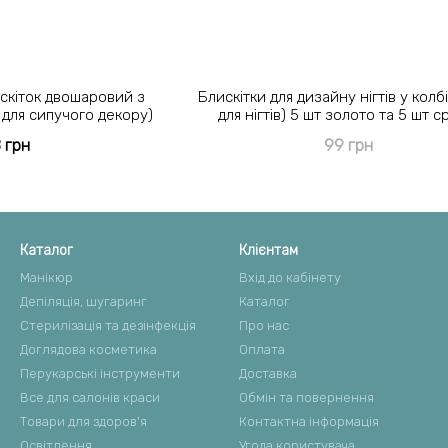
скіток двошаровий з
Блискітки для дизайну нігтів у колб
для сипучого декору)
для нігтів) 5 шт золото та 5 шт с
8 грн
99 грн
Каталог
Клієнтам
Манікюр
Вхід до кабінету
Депіляція, шугаринг
Каталог
Стерилізація та дезінфекція
Про нас
Доглядова косметика
Оплата
Перукарські інструменти
Доставка
Все для салонів краси
Обмін та повернення
Товари для здоров'я
Контактна інформація
Освітлення
Угода користувача