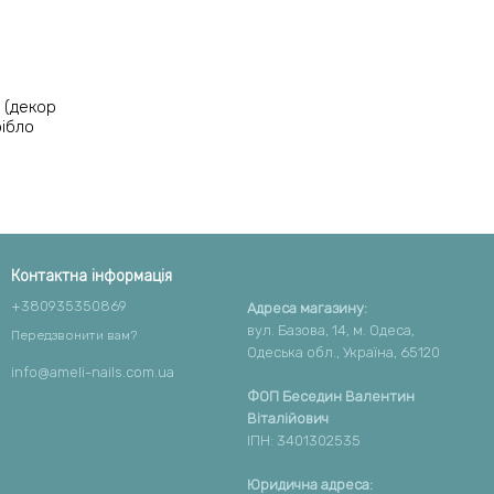
і (декор
рібло
Контактна інформація
+380935350869
Адреса магазину:
вул. Базова, 14, м. Одеса,
Передзвонити вам?
Одеська обл., Україна, 65120
info@ameli-nails.com.ua
ФОП Беседин Валентин
Віталійович
ІПН: 3401302535
Юридична адреса: