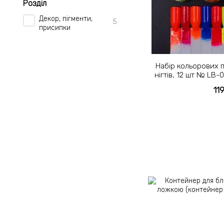
Розділ
Декор, пігменти,
5
присипки
Набір кольорових п
нігтів, 12 шт № LB-
для 
11