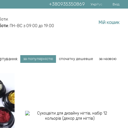
+380935350869
Укр
Рус
Вхід
боти:
Мій кошик
боти:
ПН–ВС з 09:00 до 19:00
ртування:
за популярністю
спочатку дешевше
за назвою