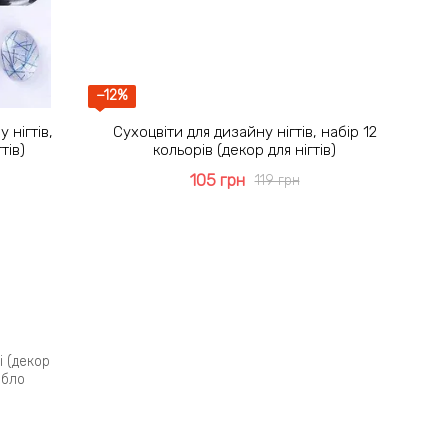
−12%
 нігтів,
Сухоцвіти для дизайну нігтів, набір 12
тів)
кольорів (декор для нігтів)
105 грн
119 грн