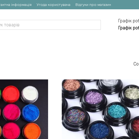
актна інформація
Угода користувача
Відгуки про магазин
Графік ро
Графік ро
Со