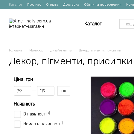
Перейти до основного контенту
Каталог
Про нас
Оплата
Доставка
Обмін та повернення
Конт
Каталог
Головна
Манікюр
Дизайн нігтів
Декор, пігменти, присипки
Декор, пігменти, присипки
Ціна, грн
Від Ціна, грн
До Ціна, грн
ОК
Наявність
4
В наявності
1
Немає в наявності