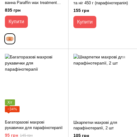
ванна Paraffin wax treatment
та ніг 450 г (парафінотерапія)
помаранчевий (парафінотопка
835 грн
155 грн
для рук та ніг)
Купити
Купити
Хіт
−34%
Багаторазові махрові
Шкарпетки махрові для
рукавички для парафінотерапії
парафінотерапії, 2 шт
95 грн
105 грн
145 грн