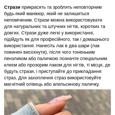
Стрази
прикрасять та зроблять неповторним
будь-який манікюр, який не залишиться
непоміченим. Стрази можна використовувати
для натуральних та штучних нігтів, коротких та
довгих. Стрази дуже легкі у використанні,
підійдуть як для професійного, так і домашнього
використання. Нанесіть лак в два шари (лак
повинен висохнути), після чого тоненьким
пензликом або паличкою позначте спеціальним
клеєм або прозорим лаком для нігтів, ті місця, де
будуть стрази, і приступайте до прикладання
страз. Для захоплення страз використовуйте
магнітний олівець або апельсинову паличку.