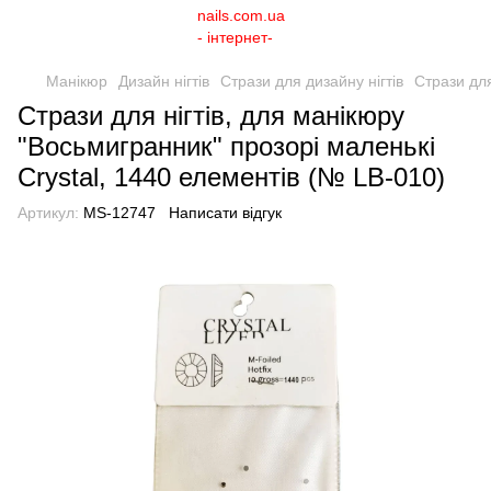
Манікюр
Дизайн нігтів
Стрази для дизайну нігтів
Стрази для
Стрази для нігтів, для манікюру
"Восьмигранник" прозорі маленькі
Crystal, 1440 елементів (№ LB-010)
Артикул:
MS-12747
Написати відгук