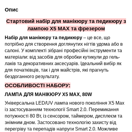
Опис
Стартовий набір для манікюру та педикюру з
лампою X5 MAX та фрезером
Набір для манікюру та педикюру
– це все, що
потрібно для створення доглянутих нігтів удома або в
салоні. У комплекті зібрані професійні інструменти та
матеріали: від засобів для обробки кутикули до гель-
лаків та декоративних аксесуарів. Ідеальний вибір як
для початківців, так і для майстрів, які прагнуть
бездоганного результату.
ОСОБЛИВОСТІ НАБОРУ:
ЛАМПА ДЛЯ МАНІКЮРУ X5 MAX, 80W
Універсальна LED/UV лампа нового покоління X5 Max
із застосуванням технології Smart 2.0. Перемикання
потужності 80 Вт, із сенсором, таймером, дисплеєм та
знімним дном. Застосовано технологію захисту від
перегріву та перепадів напруги Smart 2.0. Можливе