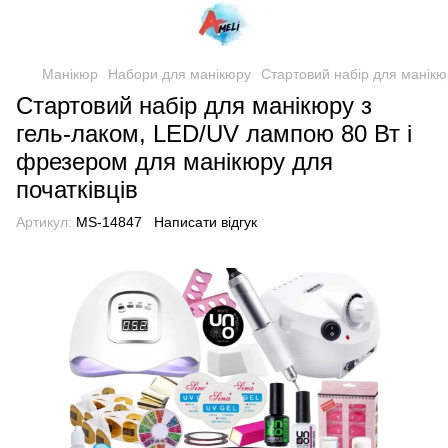
Манікюр
Набори для манікюру
Стартовий набір для манікю
Стартовий набір для манікюру з
гель-лаком, LED/UV лампою 80 Вт і
фрезером для манікюру для
початківців
Артикул:
MS-14847
Написати відгук