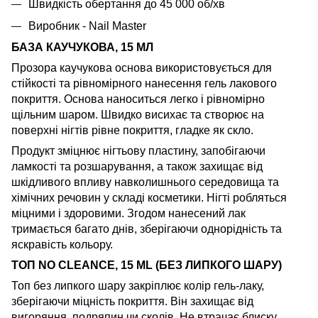
Швидкість обертання до 45 000 об/хв
Виробник - Nail Master
БАЗА КАУЧУКОВА, 15 МЛ
Прозора каучукова основа використовується для
стійкості та рівномірного нанесення гель лакового
покриття. Основа наноситься легко і рівномірно
щільним шаром. Швидко висихає та створює на
поверхні нігтів рівне покриття, гладке як скло.
Продукт зміцнює нігтьову пластину, запобігаючи
ламкості та розшарування, а також захищає від
шкідливого впливу навколишнього середовища та
хімічних речовин у складі косметики. Нігті робляться
міцними і здоровими. Згодом нанесений лак
тримається багато днів, зберігаючи однорідність та
яскравість кольору.
ТОП NO CLEANCE, 15 ML (БЕЗ ЛИПКОГО ШАРУ)
Топ без липкого шару закріплює колір гель-лаку,
зберігаючи міцність покриття. Він захищає від
вигоряння, подряпин чи сколів. Не втрачає блиску