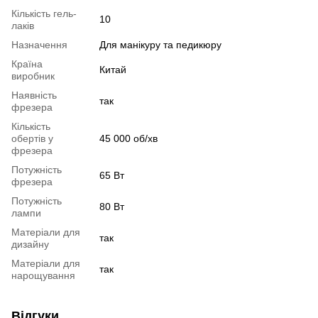
Кількість гель-
10
лаків
Назначення
Для манікуру та педикюру
Країна
Китай
виробник
Наявність
так
фрезера
Кількість
обертів у
45 000 об/хв
фрезера
Потужність
65 Вт
фрезера
Потужність
80 Вт
лампи
Матеріали для
так
дизайну
Матеріали для
так
нарощування
Відгуки