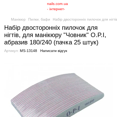
Манікюр
Пилки, бафи
Набір двосторонніх пилочок для нігті
Набір двосторонніх пилочок для
нігтів, для манікюру "Човник" O.P.I,
абразив 180/240 (пачка 25 штук)
Артикул:
MS-13148
Написати відгук