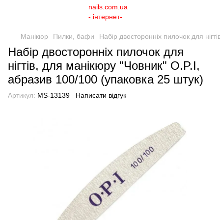
Манікюр
Пилки, бафи
Набір двосторонніх пилочок для нігті
Набір двосторонніх пилочок для
нігтів, для манікюру "Човник" O.P.I,
абразив 100/100 (упаковка 25 штук)
Артикул:
MS-13139
Написати відгук