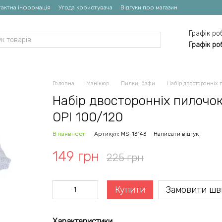
актна інформація
Угода користувача
Відгуки про магазин
Графік ро
Графік ро
Головна
Манікюр
Пилки, бафи
Набір двосторонніх 
Набір двосторонніх пилочок
OPI 100/120
В наявності
Артикул: MS-13143
Написати відгук
149 грн
225 грн
Купити
Замовити шв
Характеристики