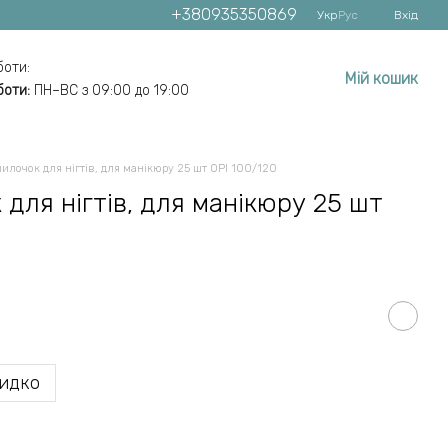
+380935350869
Укр
Рус
Вхід
боти:
Мій кошик
боти:
ПН–ВС з 09:00 до 19:00
пилочок для нігтів, для манікюру 25 шт OPI 100/120
 для нігтів, для манікюру 25 шт
идко