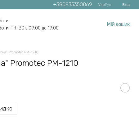
+380935350869
Укр
Рус
Вхід
боти:
Мій кошик
боти:
ПН–ВС з 09:00 до 19:00
усна" Promotec PM-1210
на" Promotec PM-1210
идко