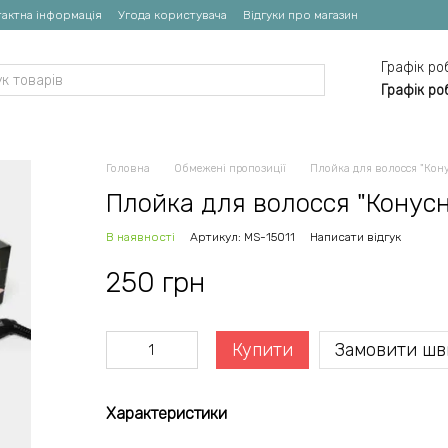
актна інформація
Угода користувача
Відгуки про магазин
Графік ро
Графік ро
Головна
Обмежені пропозиції
Плойка для волосся "Кон
Плойка для волосся "Конус
В наявності
Артикул: MS-15011
Написати відгук
250 грн
Купити
Замовити шв
Характеристики