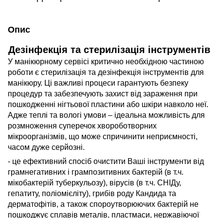
Опис
Дезінфекція та стерилізація інструментів
У манікюрному сервісі критично необхідною частиною
роботи є стерилізація та дезінфекція інструментів для
манікюру. Ці важливі процеси гарантують безпеку
процедур та забезпечують захист від зараження при
пошкодженні нігтьової пластини або шкіри навколо неї.
Адже теплі та вологі умови – ідеальна можливість для
розмноження суперечок хвороботворних
мікроорганізмів, що може спричинити неприємності,
часом дуже серйозні.
- це ефективний спосіб очистити Ваші інструменти від
грамнегативних і грампозитивних бактерій (в т.ч.
мікобактерій туберкульозу), вірусів (в т.ч. СНІДу,
гепатиту, поліомієліту), грибів роду Кандида та
дерматофітів, а також спороутворюючих бактерій не
пошкоджує сплавів металів, пластмаси, нержавіючої