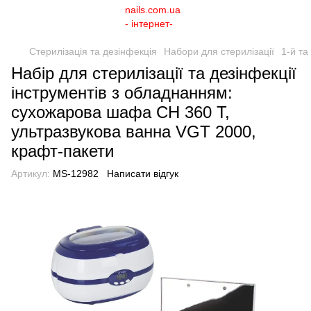
Стерилізація та дезінфекція
Набори для стерилізації
1-й та
Набір для стерилізації та дезінфекції
інструментів з обладнанням:
сухожарова шафа CH 360 T,
ультразвукова ванна VGT 2000,
крафт-пакети
Артикул:
MS-12982
Написати відгук