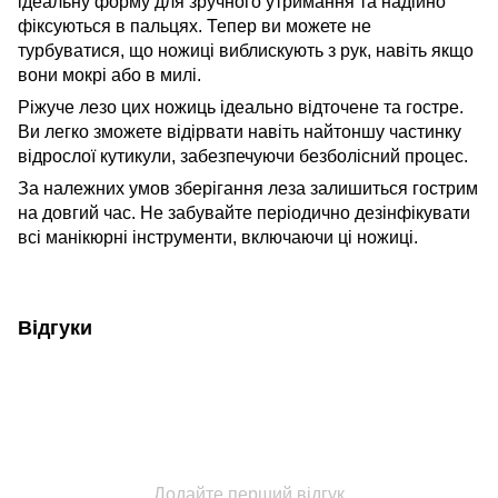
ідеальну форму для зручного утримання та надійно
фіксуються в пальцях. Тепер ви можете не
турбуватися, що ножиці виблискують з рук, навіть якщо
вони мокрі або в милі.
Ріжуче лезо цих ножиць ідеально відточене та гостре.
Ви легко зможете відірвати навіть найтоншу частинку
відрослої кутикули, забезпечуючи безболісний процес.
За належних умов зберігання леза залишиться гострим
на довгий час. Не забувайте періодично дезінфікувати
всі манікюрні інструменти, включаючи ці ножиці.
Відгуки
Додайте перший відгук