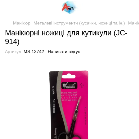
Манікюр
Металеві інструменти (кусачки, ножиці та ін.)
Манік
Манікюрні ножиці для кутикули (JC-
914)
Артикул:
MS-13742
Написати відгук