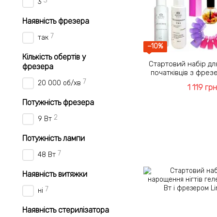
3
3
Наявність фрезера
7
так
−10%
Кількість обертів у
Стартовий набір дл
фрезера
початківців з фре
лампо
7
20 000 об/хв
1 119 грн
Потужність фрезера
2
9 Вт
Потужність лампи
7
48 Вт
Наявність витяжки
7
ні
Наявність стерилізатора