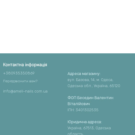
Контактна інформація
+380935350869
Адреса магазину:
вул. Базова, 14, м. Одеса,
Передзвонити вам?
Одеська обл., Україна, 65120
info@ameli-nails.com.ua
ФОП Беседин Валентин
Віталійович
ІПН: 3401302535
Юридична адреса:
Україна, 67513, Одеська
область,