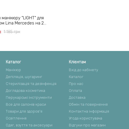
 манікюру "LIGHT" для
ом Lina Mercedes на 20
ою модель One 48 Вт
н
1 185 грн
Каталог
Клієнтам
Манікюр
Вхід до кабінету
Депіляція, шугаринг
Каталог
Стерилізація та дезінфекція
Про нас
Доглядова косметика
Оплата
Перукарські інструменти
Доставка
Все для салонів краси
Обмін та повернення
Товари для здоров'я
Контактна інформація
Освітлення
Угода користувача
Одяг, взуття та аксесуари
Відгуки про магазин