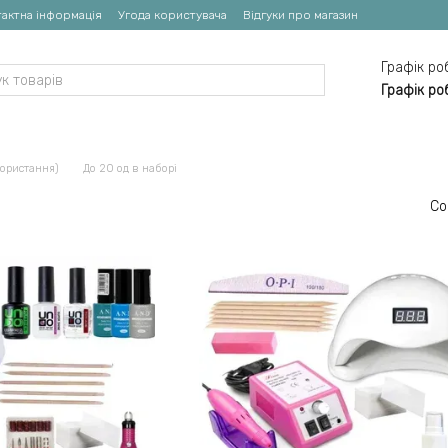
актна інформація
Угода користувача
Відгуки про магазин
Графік ро
Графік ро
користання)
До 20 од в наборі
Со