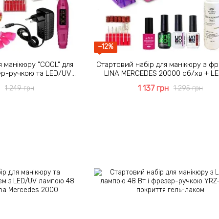
−12%
я манікюру "COOL" для
Стартовий набір для манікюру з ф
зер-ручкою та LED/UV
LINA MERCEDES 20000 об/хв + L
ю 48 Вт
лампою 48 Вт
1 137 грн
1 249 грн
1 295 грн