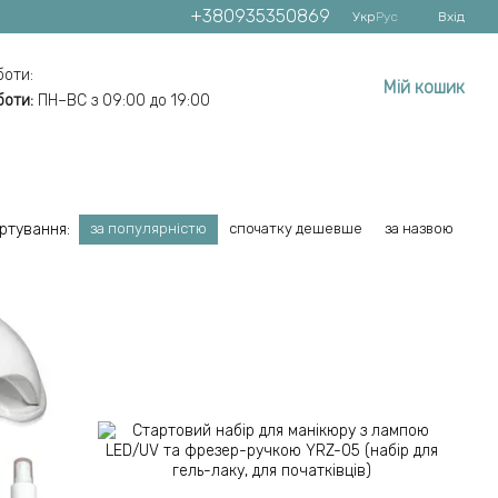
+380935350869
Укр
Рус
Вхід
боти:
Мій кошик
боти:
ПН–ВС з 09:00 до 19:00
ртування:
за популярністю
спочатку дешевше
за назвою