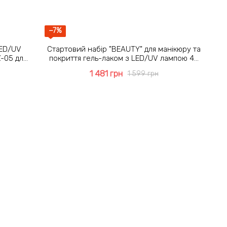
−7%
LED/UV
Стартовий набір "BEAUTY" для манікюру та
-05 для
покриття гель-лаком з LED/UV лампою 48
Вт і фрезером Lina Mercedes 20 000 об/хв
1 481 грн
1 599 грн