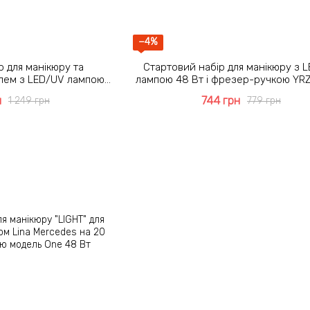
−4%
р для манікюру та
Стартовий набір для манікюру з 
елем з LED/UV лампою
лампою 48 Вт і фрезер-ручкою YRZ
 Lina Mercedes 2000
покриття гель-лаком
н
744 грн
1 249 грн
779 грн