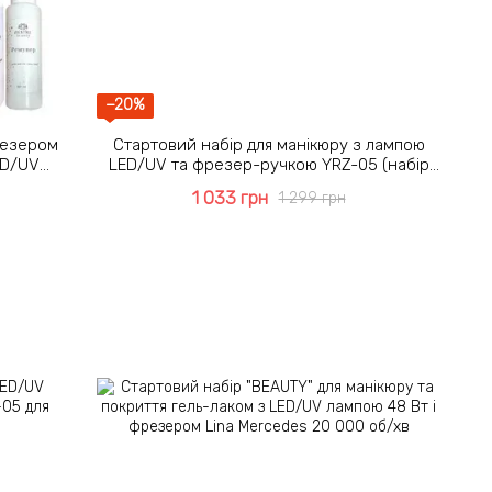
−20%
резером
Стартовий набір для манікюру з лампою
ED/UV
LED/UV та фрезер-ручкою YRZ-05 (набір
для гель-лаку, для початківців)
1 033 грн
1 299 грн