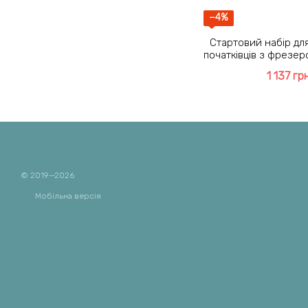
−4%
Стартовий набір для
початківців з фрезер
000 об/хв і ламп
1 137 гр
© 2019—2026
Мобільна версія