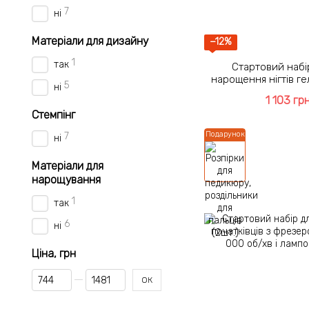
7
ні
Матеріали для дизайну
−12%
1
так
Стартовий набі
нарощення нігтів г
5
ні
48 Вт і фрезером
1 103 гр
Стемпінг
Подарунок
7
ні
Матеріали для
нарощування
1
так
6
ні
Ціна, грн
Від Ціна, грн
До Ціна, грн
ОК