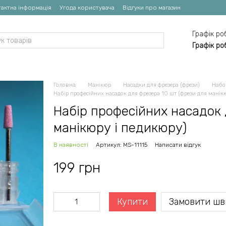
актна інформація
Угода користувача
Відгуки про магазин
Графік ро
Графік ро
Головна
Манікюр
Насадки для фрезера (фрези)
Набо
Набір професійних насадок для фрезера 10 шт (фрези для манік
Набір професійних насадок 
манікюру і педикюру)
В наявності
Артикул: MS-11115
Написати відгук
199 грн
Купити
Замовити шв