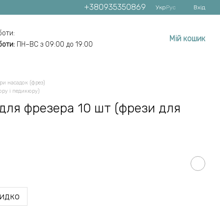
+380935350869
Укр
Рус
Вхід
боти:
Мій кошик
боти:
ПН–ВС з 09:00 до 19:00
ри насадок (фрез)
юру і педикюру)
для фрезера 10 шт (фрези для
идко