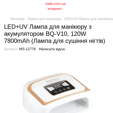
Манікюр
Лампи для манікюру
LED+UV Лампа для манікюру 
LED+UV Лампа для манікюру з
акумулятором BQ-V10, 120W
7800mAh (Лампа для сушіння нігтів)
Артикул:
MS-12778
Написати відгук