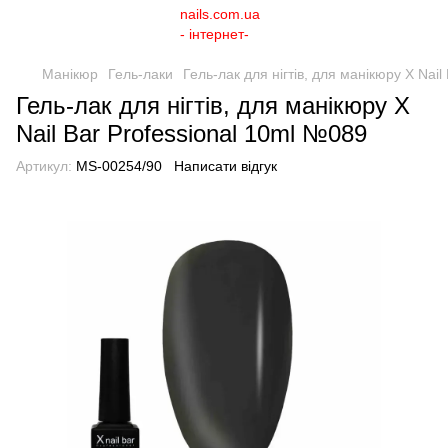
Манікюр
Гель-лаки
Гель-лак для нігтів, для манікюру X Nai
Гель-лак для нігтів, для манікюру X
Nail Bar Professional 10ml №089
Артикул:
MS-00254/90
Написати відгук