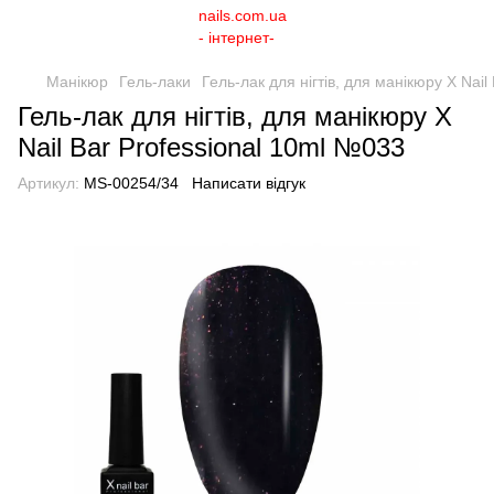
Манікюр
Гель-лаки
Гель-лак для нігтів, для манікюру X Nai
Гель-лак для нігтів, для манікюру X
Nail Bar Professional 10ml №033
Артикул:
MS-00254/34
Написати відгук