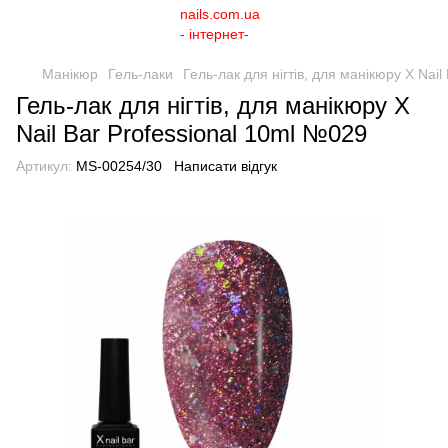
Манікюр
Гель-лаки
Гель-лак для нігтів, для манікюру X Nai
Гель-лак для нігтів, для манікюру X
Nail Bar Professional 10ml №029
Артикул:
MS-00254/30
Написати відгук