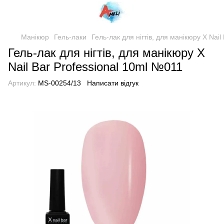
Манікюр
Гель-лаки
Гель-лак для нігтів, для манікюру X Nai
Гель-лак для нігтів, для манікюру X
Nail Bar Professional 10ml №011
Артикул:
MS-00254/13
Написати відгук