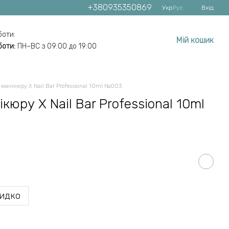
+380935350869
Укр
Рус
Вхід
боти:
Мій кошик
боти:
ПН–ВС з 09:00 до 19:00
я манікюру X Nail Bar Professional 10ml №003
ікюру X Nail Bar Professional 10ml
идко