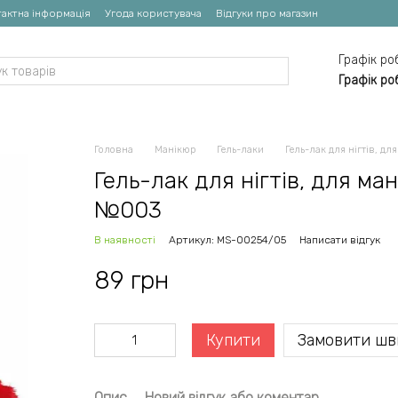
актна інформація
Угода користувача
Відгуки про магазин
Графік ро
Графік ро
Головна
Манікюр
Гель-лаки
Гель-лак для нігтів, дл
Гель-лак для нігтів, для ман
№003
В наявності
Артикул: MS-00254/05
Написати відгук
89 грн
Купити
Замовити шв
Опис
Новий відгук або коментар