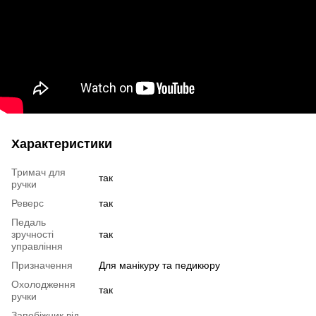
Характеристики
Тримач для
так
ручки
Реверс
так
Педаль
зручності
так
управління
Призначення
Для манікуру та педикюру
Охолодження
так
ручки
Запобіжник від