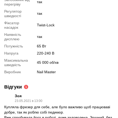
так
перегріву
Регулятор
так
швидкості
Фіксатор
Twist-Lock
насадок
Наявність
так
дисплею
Потужність
65 Вт
Напруга
220-240 В
Максимальна
45 000 об/хв
швидкість
Виробник
Nail Master
Відгуки
1
Зоя
23.05.2021 в 13:00
Купляла фрезер для себе, але було важливо щоб працюваві
добре, так як роблю собі педикюр.
Вже спробувала його в роботі, дуже задоволена. Зручний, без