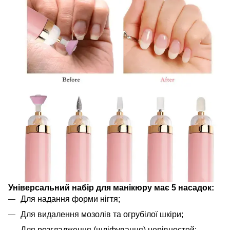
Універсальний набір для манікюру має 5 насадок:
Для надання форми нігтя;
Для видалення мозолів та огрубілої шкіри;
Для розгладження (шліфування) нерівностей;