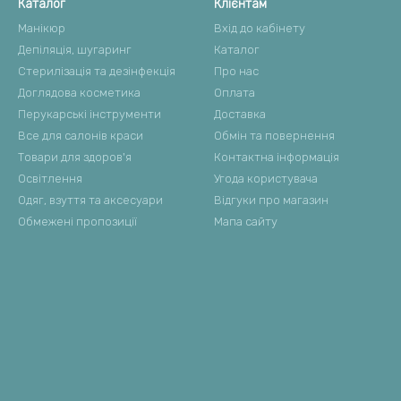
Каталог
Клієнтам
Манікюр
Вхід до кабінету
Депіляція, шугаринг
Каталог
Стерилізація та дезінфекція
Про нас
Доглядова косметика
Оплата
Перукарські інструменти
Доставка
Все для салонів краси
Обмін та повернення
Товари для здоров'я
Контактна інформація
Освітлення
Угода користувача
Одяг, взуття та аксесуари
Відгуки про магазин
Обмежені пропозиції
Мапа сайту