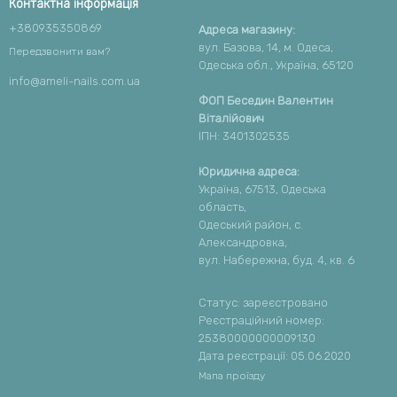
Контактна інформація
+380935350869
Адреса магазину:
вул. Базова, 14, м. Одеса,
Передзвонити вам?
Одеська обл., Україна, 65120
info@ameli-nails.com.ua
ФОП Беседин Валентин
Віталійович
ІПН: 3401302535
Юридична адреса:
Україна, 67513, Одеська
область,
Одеський район, с.
Александровка,
вул. Набережна, буд. 4, кв. 6
Статус: зареєстровано
Реєстраційний номер:
25380000000009130
Дата реєстрації: 05.06.2020
Мапа проїзду