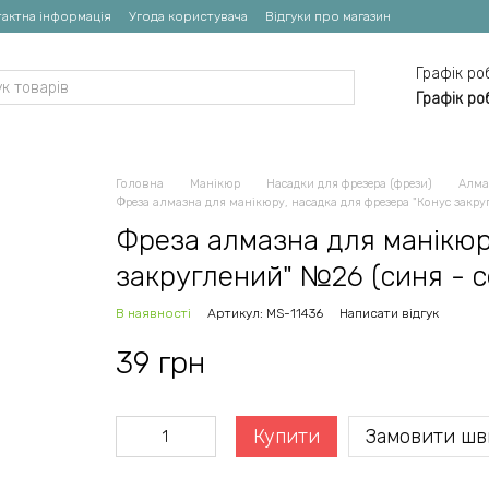
актна інформація
Угода користувача
Відгуки про магазин
Графік ро
Графік ро
Головна
Манікюр
Насадки для фрезера (фрези)
Алма
Фреза алмазна для манікюру, насадка для фрезера "Конус закру
Фреза алмазна для манікюр
закруглений" №26 (синя - 
В наявності
Артикул: MS-11436
Написати відгук
39 грн
Купити
Замовити шв