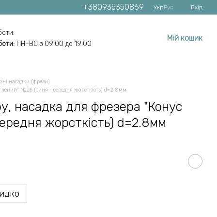
+380935350869
Укр
Рус
Вхід
боти:
Мій кошик
боти:
ПН–ВС з 09:00 до 19:00
зні насадки (фрези)
глений" №26 (синя - середня жорсткість) d=2.8мм
у, насадка для фрезера "Конус
середня жорсткість) d=2.8мм
идко