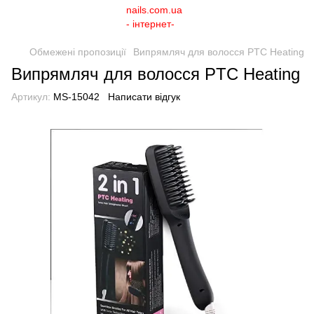
Обмежені пропозиції
Випрямляч для волосся PTC Heating
Випрямляч для волосся PTC Heating
Артикул:
MS-15042
Написати відгук