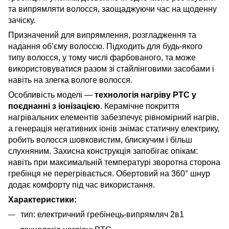
та випрямляти волосся, заощаджуючи час на щоденну
зачіску.
Призначений для випрямлення, розгладження та
надання об’єму волоссю. Підходить для будь-якого
типу волосся, у тому числі фарбованого, та може
використовуватися разом зі стайлінговими засобами і
навіть на злегка вологе волосся.
Особливість моделі —
технологія нагріву PTC у
поєднанні з іонізацією
. Керамічне покриття
нагрівальних елементів забезпечує рівномірний нагрів,
а генерація негативних іонів знімає статичну електрику,
робить волосся шовковистим, блискучим і більш
слухняним. Захисна конструкція запобігає опікам:
навіть при максимальній температурі зворотна сторона
гребінця не перегрівається. Обертовий на 360° шнур
додає комфорту під час використання.
Характеристики:
тип: електричний гребінець-випрямляч 2в1