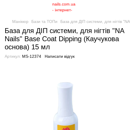
Манікюр
Бази та ТОПи
База для ДІП системи, для нігтів "NA
База для ДІП системи, для нігтів "NA
Nails" Base Coat Dipping (Каучукова
основа) 15 мл
Артикул:
MS-12374
Написати відгук