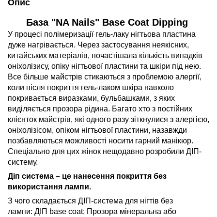
Опис
База "NA Nails" Base Coat Dipping
У процесі полімеризації гель-лаку нігтьова пластина
дуже нагрівається. Через застосування неякісних,
китайських матеріалів, почастішала кількість випадків
оніхолізису, опіку нігтьової пластини та шкіри під нею.
Все більше майстрів стикаються з проблемою алергії,
коли після покриття гель-лаком шкіра навколо
покривається виразками, бульбашками, з яких
виділяється прозора рідина. Багато хто з постійних
клієнток майстрів, які одного разу зіткнулися з алергією,
оніхолізісом, опіком нігтьової пластини, назавжди
позбавляються можливості носити гарний манікюр.
Спеціально для цих жінок нещодавно розробили ДІП-
систему.
Діп система – це нанесення покриття без
використання лампи.
З чого складається ДІП-система для нігтів без
лампи: ДІП base coat; Прозора мінеральна або