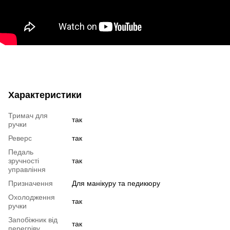
Характеристики
Тримач для
так
ручки
Реверс
так
Педаль
зручності
так
управління
Призначення
Для манікуру та педикюру
Охолодження
так
ручки
Запобіжник від
так
перегріву