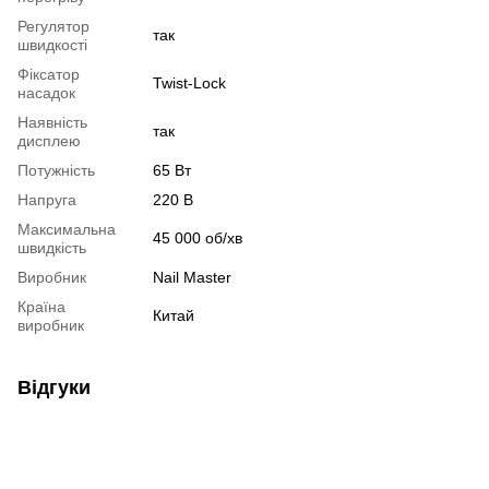
Регулятор
так
швидкості
Фіксатор
Twist-Lock
насадок
Наявність
так
дисплею
Потужність
65 Вт
Напруга
220 В
Максимальна
45 000 об/хв
швидкість
Виробник
Nail Master
Країна
Китай
виробник
Відгуки