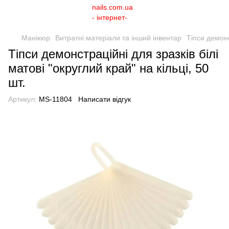
Манікюр
Витратні матеріали та інший інвентар
Тіпси демонс
Тіпси демонстраційні для зразків білі
матові "округлий край" на кільці, 50
шт.
Артикул:
MS-11804
Написати відгук